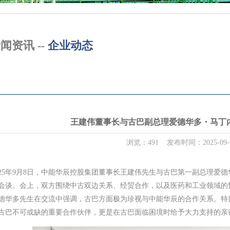
闻资讯 --
企业动态
王建伟董事长与古巴副总理爱德华多・马丁
浏览：491 发布时间：2025-09-
025年9月8日，中能华辰控股集团董事长王建伟先生与古巴第一副总理爱
会谈。会上，双方围绕中古双边关系、经贸合作，以及医药和工业领域的
德华多先生在交流中强调，古巴方面极为珍视与中能华辰的合作关系。特
古巴不可或缺的重要合作伙伴，更是在古巴面临困境时给予大力支持的亲