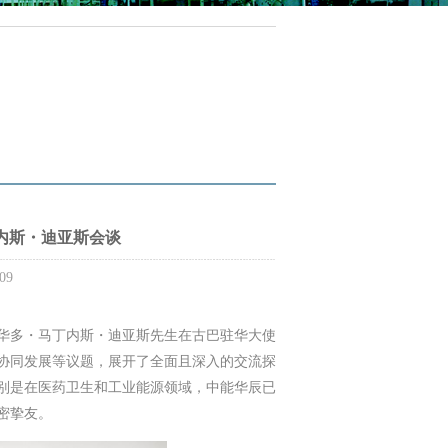
内斯・迪亚斯会谈
09
德华多・马丁内斯・迪亚斯先生在古巴驻华大使
协同发展等议题，展开了全面且深入的交流探
别是在医药卫生和工业能源领域，中能华辰已
密挚友。